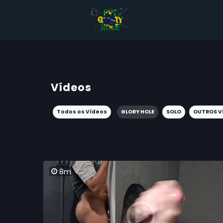
Vídeos
Todos os Vídeos
GLORY HOLE
SOLO
OUTROS V
8m