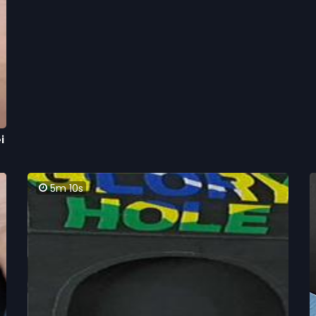
i
5m 10s