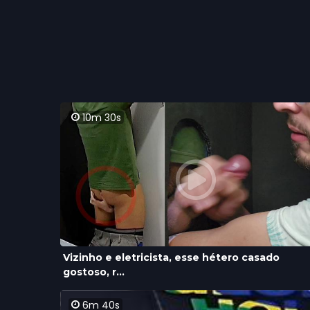
10m 30s
Vizinho e eletricista, esse hétero casado
gostoso, r...
6m 40s