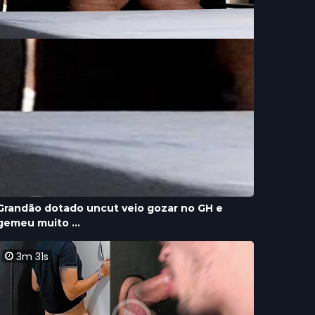
Grandão dotado uncut veio gozar no GH e
gemeu muito ...
3m 31s