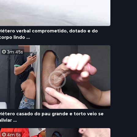
Hétero verbal comprometido, dotado e do
corpo lindo ...
3m 45s
Hétero casado do pau grande e torto veio se
aliviar ...
4m 6s