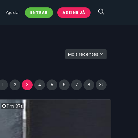
Ajuda
ENTRAR
ASSINE JÁ
Mais recentes
1
2
3
4
5
6
7
8
>>
11m 37s