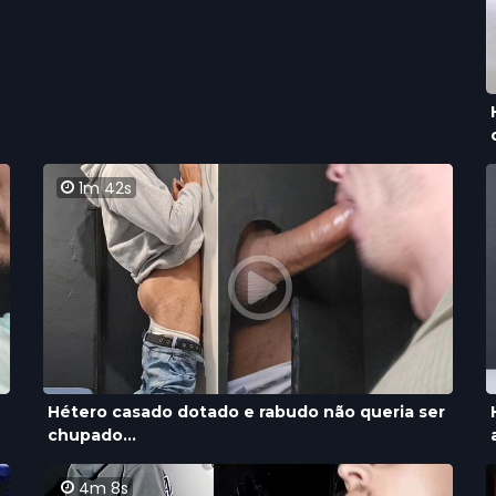
1m 42s
Hétero casado dotado e rabudo não queria ser
chupado...
4m 8s