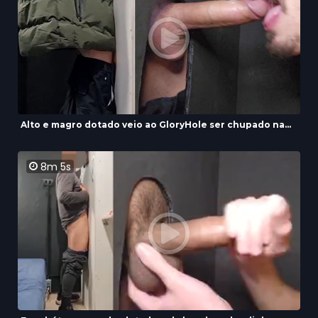
Alto e magro dotado veio ao GloryHole ser chupado na...
8m 5s