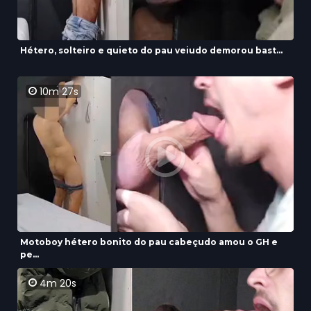
Hétero, solteiro e quieto do pau veiudo demorou bast...
10m 27s
Motoboy hétero bonito do pau cabeçudo amou o GH e
pe...
4m 20s