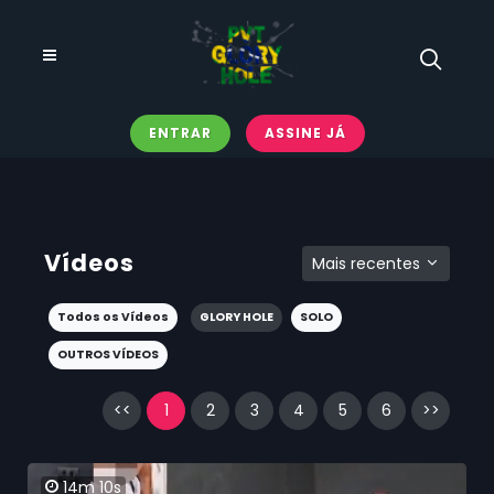
ENTRAR
ASSINE JÁ
Vídeos
Mais recentes
Todos os Vídeos
GLORY HOLE
SOLO
OUTROS VÍDEOS
<<
1
2
3
4
5
6
>>
14m 10s