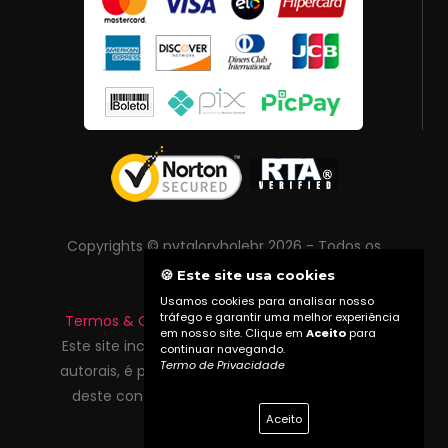
Copyrights © pvtgloryholebr 2026 - Todos os
direitos reservados
🍪 Este site usa cookies
Usamos cookies para analisar nosso
tráfego e garantir uma melhor experiência
Termos & Condições
|
Política de Privacidade
em nosso site. Clique em
Aceito
para
Este site inclui conteúdo protegido por direitos
continuar navegando.
Termo de Privacidade
autorais, é proibida reprodução total ou parcial
deste conteúdo sem autorização prévia do
Aceito
proprietário do site.