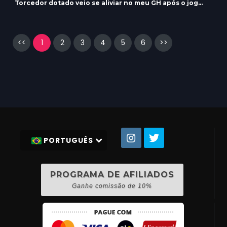
Torcedor dotado veio se aliviar no meu GH após o jog...
<<
1
2
3
4
5
6
>>
PORTUGUÊS
PROGRAMA DE AFILIADOS
Ganhe comissão de 10%