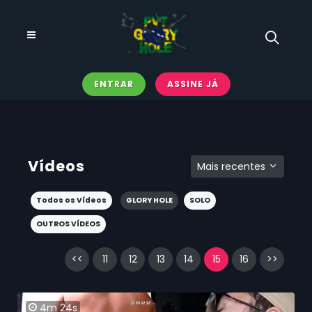
ENTRAR
ASSINE JÁ
Vídeos
Mais recentes
Todos os Vídeos
GLORY HOLE
SOLO
OUTROS VÍDEOS
<<
11
12
13
14
15
16
>>
4m 24s