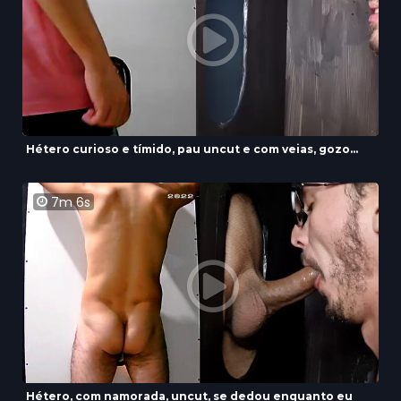
Hétero curioso e tímido, pau uncut e com veias, gozo...
7m 6s
Hétero, com namorada, uncut, se dedou enquanto eu