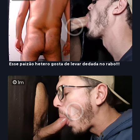
Esse paizão hetero gosta de levar dedada no rabo!!!
1m