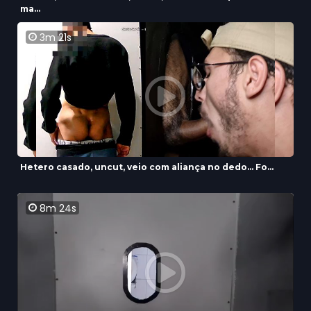
ma...
3m 21s
Hetero casado, uncut, veio com aliança no dedo... Fo...
8m 24s