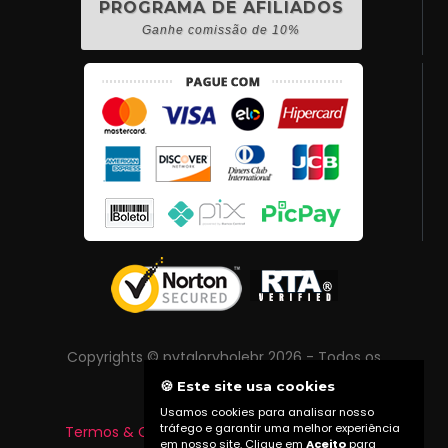
PROGRAMA DE AFILIADOS
Ganhe comissão de 10%
Copyrights © pvtgloryholebr 2026 - Todos os
direitos reservados
🍪 Este site usa cookies
Usamos cookies para analisar nosso
tráfego e garantir uma melhor experiência
Termos & Condições
|
Política de Privacidade
em nosso site. Clique em
Aceito
para