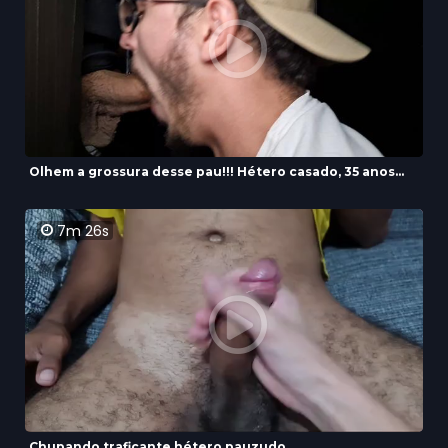
Olhem a grossura desse pau!!! Hétero casado, 35 anos...
7m 26s
Chupando traficante hétero pauzudo