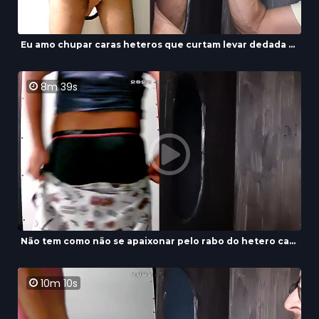
Eu amo chupar caras heteros que curtam levar dedada ...
8m 39s
Não tem como não se apaixonar pelo rabo do hetero ca...
10m 10s