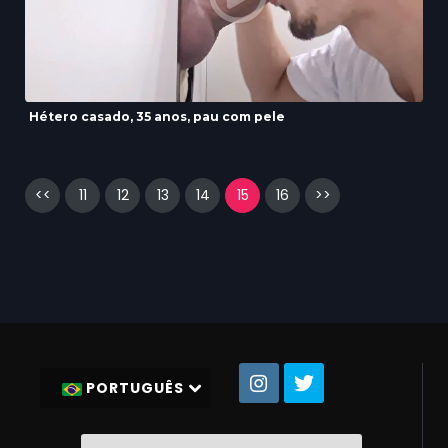
Hétero casado, 35 anos, pau com pele
<<
11
12
13
14
15
16
>>
PORTUGUÊS