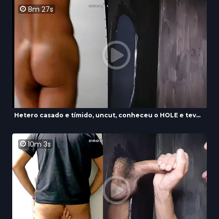
8m 27s
Hetero casado e tímido, uncut, conheceu o HOLE e tev...
10m 3s