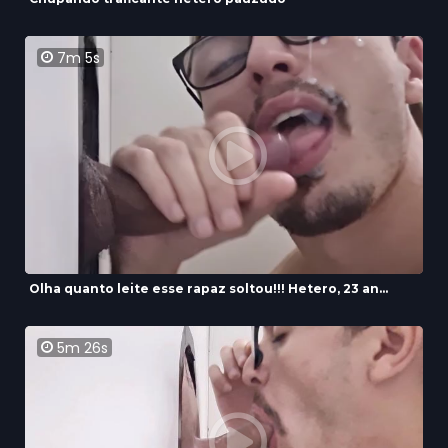
7m 5s
Olha quanto leite esse rapaz soltou!!! Hetero, 23 an...
5m 26s