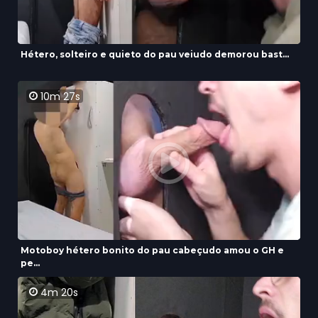
Hétero, solteiro e quieto do pau veiudo demorou bast...
10m 27s
Motoboy hétero bonito do pau cabeçudo amou o GH e
pe...
4m 20s