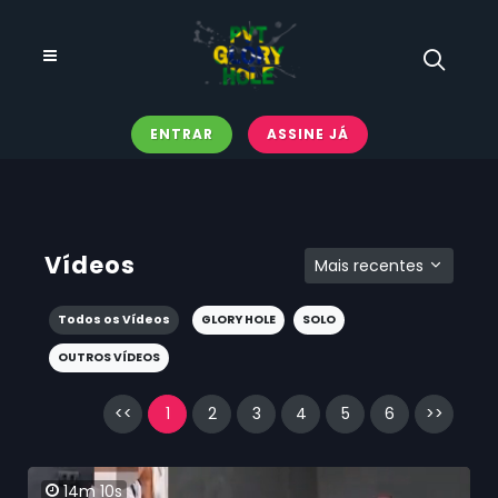
ENTRAR
ASSINE JÁ
Vídeos
Mais recentes
Todos os Vídeos
GLORY HOLE
SOLO
OUTROS VÍDEOS
<<
1
2
3
4
5
6
>>
14m 10s