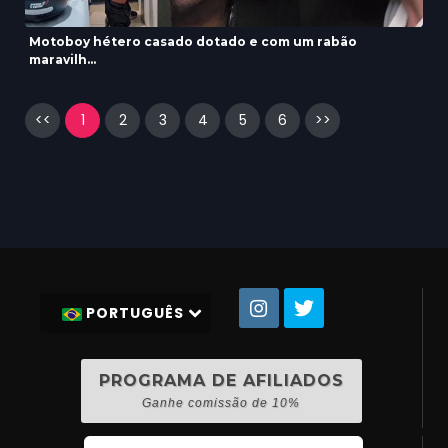
Motoboy hétero casado dotado e com um rabão
maravilh...
<<
1
2
3
4
5
6
>>
PORTUGUÊS
PROGRAMA DE AFILIADOS
Ganhe comissão de 10%