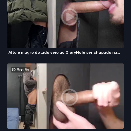
Alto e magro dotado veio ao GloryHole ser chupado na...
8m 5s