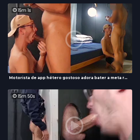
15m 1s
Motorista de app hétero gostoso adora bater a meta r...
15m 50s