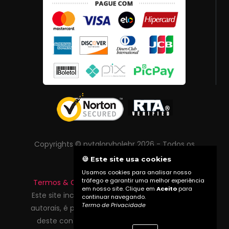
Copyrights © pvtgloryholebr 2026 - Todos os
direitos reservados
🍪 Este site usa cookies
Usamos cookies para analisar nosso
tráfego e garantir uma melhor experiência
Termos & Condições
|
Política de Privacidade
em nosso site. Clique em
Aceito
para
Este site inclui conteúdo protegido por direitos
continuar navegando.
Termo de Privacidade
autorais, é proibida reprodução total ou parcial
deste conteúdo sem autorização prévia do