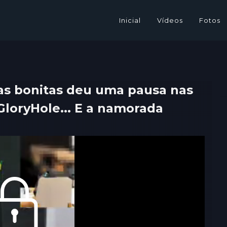
Inicial
Vídeos
Fotos
as bonitas deu uma pausa nas
o GloryHole... E a namorada